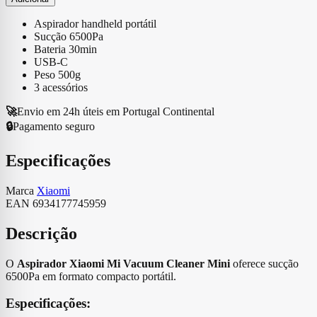
Mini
Aspirador
Aspirador handheld portátil
Xiaomi
Sucção 6500Pa
Mi
Bateria 30min
Vacuum
USB-C
Cleaner
Peso 500g
Mini
3 acessórios
🚀
Envio em 24h úteis em Portugal Continental
🔒
Pagamento seguro
Especificações
Marca
Xiaomi
EAN
6934177745959
Descrição
O
Aspirador Xiaomi Mi Vacuum Cleaner Mini
oferece sucção
6500Pa em formato compacto portátil.
Especificações: