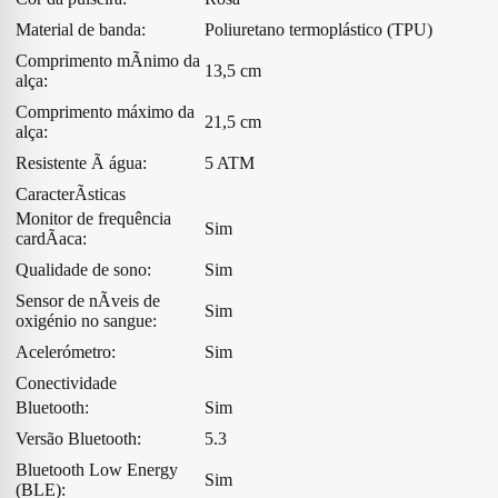
Material de banda:
Poliuretano termoplástico (TPU)
Comprimento mÃ­nimo da
13,5 cm
alça:
Comprimento máximo da
21,5 cm
alça:
Resistente Ã água:
5 ATM
CaracterÃ­sticas
Monitor de frequência
Sim
cardÃ­aca:
Qualidade de sono:
Sim
Sensor de nÃ­veis de
Sim
oxigénio no sangue:
Acelerómetro:
Sim
Conectividade
Bluetooth:
Sim
Versão Bluetooth:
5.3
Bluetooth Low Energy
Sim
(BLE):