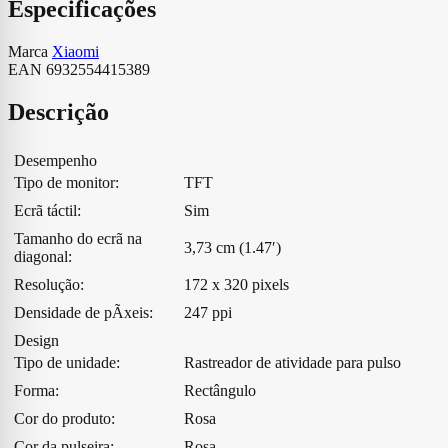
Especificações
Marca
Xiaomi
EAN
6932554415389
Descrição
Desempenho
Tipo de monitor:
TFT
Ecrã táctil:
Sim
Tamanho do ecrã na
3,73 cm (1.47′)
diagonal:
Resolução:
172 x 320 pixels
Densidade de pÃ­xeis:
247 ppi
Design
Tipo de unidade:
Rastreador de atividade para pulso
Forma:
Rectângulo
Cor do produto:
Rosa
Cor da pulseira:
Rosa