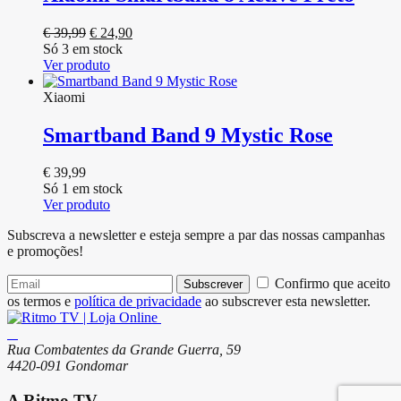
O
O
€
39,99
€
24,90
preço
preço
Só 3 em stock
original
atual
Ver produto
era:
é:
€ 39,99.
€ 24,90.
Xiaomi
Smartband Band 9 Mystic Rose
€
39,99
Só 1 em stock
Ver produto
Subscreva a newsletter e esteja sempre a par das nossas campanhas
e promoções!
Confirmo que aceito
Subscrever
os termos e
política de privacidade
ao subscrever esta newsletter.
Rua Combatentes da Grande Guerra, 59
4420-091 Gondomar
A Ritmo TV