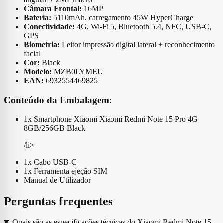
Câmara Frontal:
16MP
Bateria:
5110mAh, carregamento 45W HyperCharge
Conectividade:
4G, Wi-Fi 5, Bluetooth 5.4, NFC, USB-C,
GPS
Biometria:
Leitor impressão digital lateral + reconhecimento
facial
Cor:
Black
Modelo:
MZB0LYMEU
EAN:
6932554469825
Conteúdo da Embalagem:
1x Smartphone Xiaomi Xiaomi Redmi Note 15 Pro 4G
8GB/256GB Black
/li>
1x Cabo USB-C
1x Ferramenta ejeção SIM
Manual de Utilizador
Perguntas frequentes
Quais são as especificações técnicas do Xiaomi Redmi Note 15