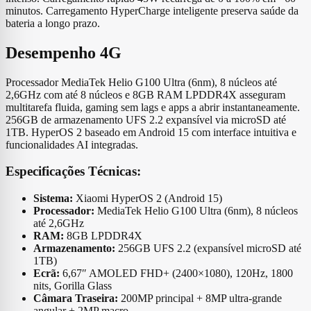
minutos. Carregamento HyperCharge inteligente preserva saúde da
bateria a longo prazo.
Desempenho 4G
Processador MediaTek Helio G100 Ultra (6nm), 8 núcleos até
2,6GHz com até 8 núcleos e 8GB RAM LPDDR4X asseguram
multitarefa fluida, gaming sem lags e apps a abrir instantaneamente.
256GB de armazenamento UFS 2.2 expansível via microSD até
1TB. HyperOS 2 baseado em Android 15 com interface intuitiva e
funcionalidades AI integradas.
Especificações Técnicas:
Sistema:
Xiaomi HyperOS 2 (Android 15)
Processador:
MediaTek Helio G100 Ultra (6nm), 8 núcleos
até 2,6GHz
RAM:
8GB LPDDR4X
Armazenamento:
256GB UFS 2.2 (expansível microSD até
1TB)
Ecrã:
6,67″ AMOLED FHD+ (2400×1080), 120Hz, 1800
nits, Gorilla Glass
Câmara Traseira:
200MP principal + 8MP ultra-grande
angular + 2MP macro