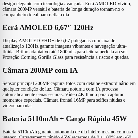
design elegante com tecnologia avançada. Ecrã AMOLED vívido,
câmara 200MP versátil e bateria de longa duração tornam-no o
companheiro ideal para o dia a dia.
Ecrã AMOLED 6,67″ 120Hz
Display AMOLED FHD+ de 6,67 polegadas com taxa de
atualização 120Hz garante imagens vibrantes e navegação ultra-
fluida. Brilho adaptativo até 1800 nits para leitura perfeita ao sol.
Proteção Corning Gorilla Glass para resistência a riscos e quedas.
Câmara 200MP com IA
Sensor principal 200MP captura fotos com detalhe extraordinário em
qualquer condição de luz. Câmara noturna com IA processa
automaticamente cenas escuras. Vídeo 4K fluido para capturar
momentos especiais. Câmara frontal 16MP para selfies nítidas e
videochamadas.
Bateria 5110mAh + Carga Rápida 45W
Bateria 5110mAh garante autonomia de dia inteiro mesmo com uso
intenso. Carregamento rápido 45W recarrega de 0 a 100% em ~60