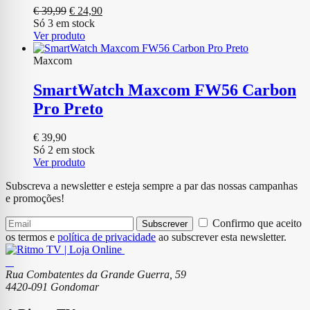
O
O
€
39,99
€
24,90
preço
preço
Só 3 em stock
original
atual
Ver produto
era:
é:
€ 39,99.
€ 24,90.
Maxcom
SmartWatch Maxcom FW56 Carbon
Pro Preto
€
39,90
Só 2 em stock
Ver produto
Subscreva a newsletter e esteja sempre a par das nossas campanhas
e promoções!
Confirmo que aceito
Subscrever
os termos e
política de privacidade
ao subscrever esta newsletter.
Rua Combatentes da Grande Guerra, 59
4420-091 Gondomar