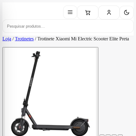
Loja
/
Trotinetes
/
Trotinete Xiaomi Mi Electric Scooter Elite Preta