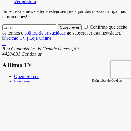
Ver produto
Subscreva a newsletter e esteja sempre a par das nossas campanhas
e promoções!
Confirmo que aceito
Subscrever
os termos e
política de privacidade
ao subscrever esta newsletter.
Rua Combatentes da Grande Guerra, 59
4420-091 Gondomar
A Ritmo TV
Quem Somos
Definições de Cookies
Serviços
Lojas
Loja Online
Modos de Pagamento
Envio de Encomendas e Portes
Termos e Condições
Trocas e Devoluções
Garantias e Pedido de Reparação