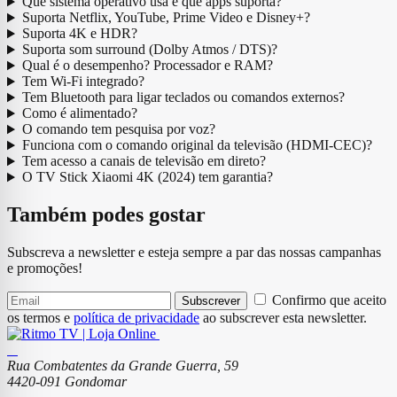
Que sistema operativo usa e que apps suporta?
Suporta Netflix, YouTube, Prime Video e Disney+?
Suporta 4K e HDR?
Suporta som surround (Dolby Atmos / DTS)?
Qual é o desempenho? Processador e RAM?
Tem Wi-Fi integrado?
Tem Bluetooth para ligar teclados ou comandos externos?
Como é alimentado?
O comando tem pesquisa por voz?
Funciona com o comando original da televisão (HDMI-CEC)?
Tem acesso a canais de televisão em direto?
O TV Stick Xiaomi 4K (2024) tem garantia?
Também podes gostar
Subscreva a newsletter e esteja sempre a par das nossas campanhas
e promoções!
Confirmo que aceito
Subscrever
os termos e
política de privacidade
ao subscrever esta newsletter.
Rua Combatentes da Grande Guerra, 59
4420-091 Gondomar