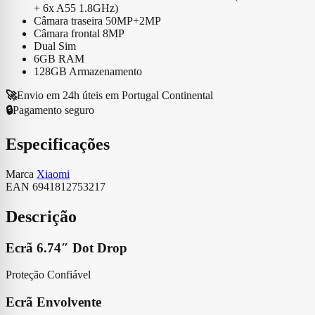
+ 6x A55 1.8GHz
)
Câmara traseira 50MP+2MP
Câmara frontal 8MP
Dual Sim
6GB RAM
128GB Armazenamento
🚀
Envio em 24h úteis em Portugal Continental
🔒
Pagamento seguro
Especificações
Marca
Xiaomi
EAN
6941812753217
Descrição
Ecrã 6.74″ Dot Drop
Proteção Confiável
Ecrã Envolvente