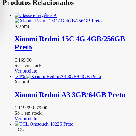
Produtos Relacionados
Xiaomi
Xiaomi Redmi 15C 4G 4GB/256GB
Preto
€
169,90
Só 1 em stock
Ver produto
-34%
Xiaomi
Xiaomi Redmi A3 3GB/64GB Preto
O
O
€
119,99
€
79,00
preço
preço
Só 1 em stock
original
atual
Ver produto
era:
é:
€ 119,99.
€ 79,00.
TCL