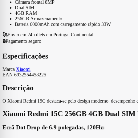
Câmara frontal 8MP
Dual SIM
4GB RAM
256GB Armazenamento
Bateria 6000mAh com carregamento rápido 33W
🚀
Envio em 24h úteis em Portugal Continental
🔒
Pagamento seguro
Especificações
Marca
Xiaomi
EAN
6932554458225
Descrição
O Xiaomi Redmi 15C destaca-se pelo design moderno, desempenho efic
Xiaomi Redmi 15C 256GB 4GB Dual SIM P
Ecrã Dot Drop de 6.9 polegadas, 120Hz: