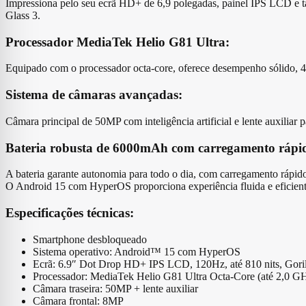
Impressiona pelo seu ecrã HD+ de 6,9 polegadas, painel IPS LCD e tax
Glass 3.
Processador MediaTek Helio G81 Ultra:
Equipado com o processador octa-core, oferece desempenho sólido, 4
Sistema de câmaras avançadas:
Câmara principal de 50MP com inteligência artificial e lente auxiliar p
Bateria robusta de 6000mAh com carregamento rápi
A bateria garante autonomia para todo o dia, com carregamento rápi
O Android 15 com HyperOS proporciona experiência fluida e eficient
Especificações técnicas:
Smartphone desbloqueado
Sistema operativo: Android™ 15 com HyperOS
Ecrã: 6.9″ Dot Drop HD+ IPS LCD, 120Hz, até 810 nits, Goril
Processador: MediaTek Helio G81 Ultra Octa‑Core (até 2,0 G
Câmara traseira: 50MP + lente auxiliar
Câmara frontal: 8MP