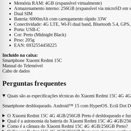
Memória RAM: 4GB (expansível virtualmente)
Armazenamento interno: 256GB (expansível via microSD em v
Dual SIM
Bateria: 6000mAh com carregamento rápido 33W
Conectividade: 4G LTE, Wi‑Fi dual band, Bluetooth 5.4, GPS
Porta: USB‑C
Cor: Preto (Midnight Black)
Peso: 205g
EAN: 6932554458225
Incluído na caixa:
Smartphone Xiaomi Redmi 15C
Manual do Telemóvel
Cabo de dados
Perguntas frequentes
Quais são as especificações técnicas do Xiaomi Redmi 15C 4G 
Smartphone desbloqueado. Android™ 15 com HyperOS. Ecrã Dot Drop
O Xiaomi Redmi 15C 4G 4GB/256GB Preto é desbloqueado e func
Qual é a autonomia da bateria do Xiaomi Redmi 15C 4G 4GB/25
Como é a câmara do Xiaomi Redmi 15C 4G 4GB/256GB Preto?