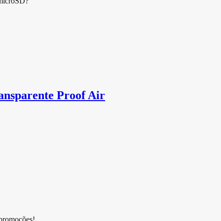
 microSD?
ansparente Proof Air
 promoções!