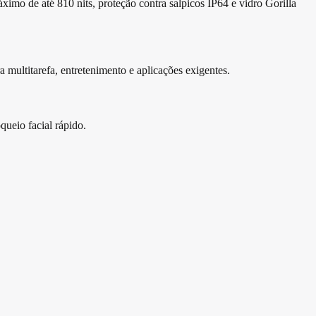
imo de até 810 nits, proteção contra salpicos IP64 e vidro Gorilla
ultitarefa, entretenimento e aplicações exigentes.
queio facial rápido.