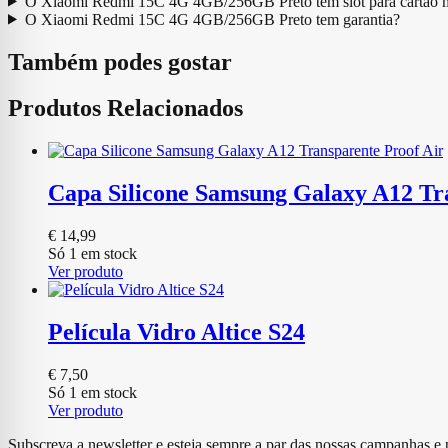
O Xiaomi Redmi 15C 4G 4GB/256GB Preto tem slot para cartão
O Xiaomi Redmi 15C 4G 4GB/256GB Preto tem garantia?
Também podes gostar
Produtos Relacionados
Capa Silicone Samsung Galaxy A12 Tr
€
14,99
Só 1 em stock
Ver produto
Película Vidro Altice S24
€
7,50
Só 1 em stock
Ver produto
Subscreva a newsletter e esteja sempre a par das nossas campanhas e