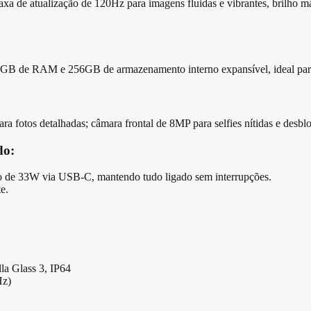
a de atualização de 120Hz para imagens fluidas e vibrantes, brilho máx
GB de RAM e 256GB de armazenamento interno expansível, ideal para m
ara fotos detalhadas; câmara frontal de 8MP para selfies nítidas e desblo
do:
do de 33W via USB‑C, mantendo tudo ligado sem interrupções.
e.
la Glass 3, IP64
Hz)