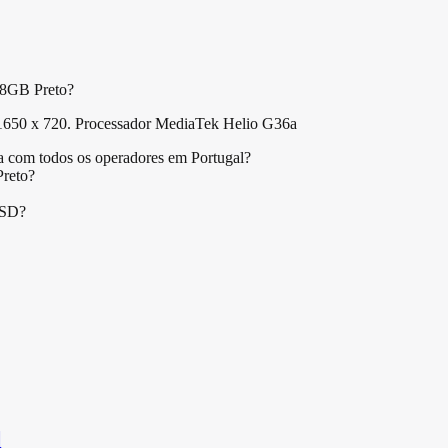
28GB Preto?
1650 x 720. Processador MediaTek Helio G36a
com todos os operadores em Portugal?
reto?
oSD?
l