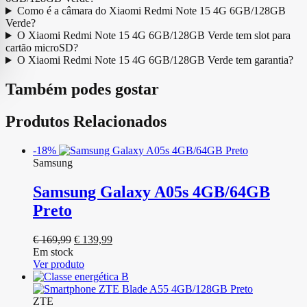
Como é a câmara do Xiaomi Redmi Note 15 4G 6GB/128GB
Verde?
O Xiaomi Redmi Note 15 4G 6GB/128GB Verde tem slot para
cartão microSD?
O Xiaomi Redmi Note 15 4G 6GB/128GB Verde tem garantia?
Também podes gostar
Produtos Relacionados
-18%
Samsung
Samsung Galaxy A05s 4GB/64GB
Preto
O
O
€
169,99
€
139,99
preço
preço
Em stock
original
atual
Ver produto
era:
é:
€ 169,99.
€ 139,99.
ZTE