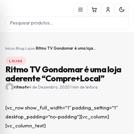
Início
›
Blog
›
Lojas
›
Ritmo TV Gondomar é uma loja…
LOJAS
Ritmo TV Gondomar é uma loja
aderente “Compre+Local”
ritmotv
·
4 de Dezembro, 2020
·
1 min de leitura
[vc_row show_full_width=”1″ padding_setting=”1″
desktop_padding=”no-padding”][vc_column]
[vc_column_text]