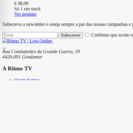
€
98,99
Só 1 em stock
Ver produto
Subscreva a newsletter e esteja sempre a par das nossas campanhas e
Confirmo que aceito o
Subscrever
Rua Combatentes da Grande Guerra, 59
4420-091 Gondomar
A Ritmo TV
Quem Somos
Serviços
Lojas
Loja Online
Modos de Pagamento
Envio de Encomendas e Portes
Termos e Condições
Trocas e Devoluções