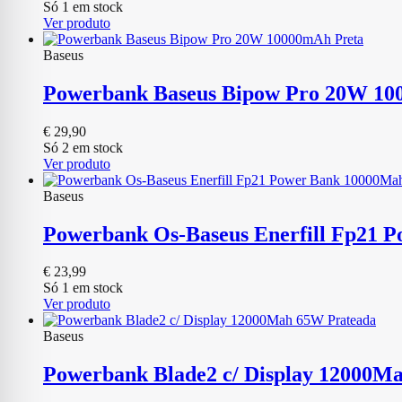
preço
preço
Só 1 em stock
original
atual
Ver produto
era:
é:
€ 29,99.
€ 19,90.
Baseus
Powerbank Baseus Bipow Pro 20W 10
€
29,90
Só 2 em stock
Ver produto
Baseus
Powerbank Os-Baseus Enerfill Fp21 
€
23,99
Só 1 em stock
Ver produto
Baseus
Powerbank Blade2 c/ Display 12000M