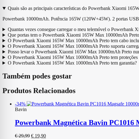
Quais são as principais características do Powerbank Xiaomi 1
Powerbank 10000mAh. Potência 165W (120W+45W). 2 portas USB-C. 
Quantas vezes consegue carregar o meu telemóvel o Powerbank
Que portas tem o Powerbank Xiaomi 165W Max 10000mAh Pret
O Powerbank Xiaomi 165W Max 10000mAh Preto tem cabo inclu
O Powerbank Xiaomi 165W Max 10000mAh Preto suporta carreg
Posso levar o Powerbank Xiaomi 165W Max 10000mAh Preto nu
O Powerbank Xiaomi 165W Max 10000mAh Preto tem proteções 
O Powerbank Xiaomi 165W Max 10000mAh Preto tem garantia?
Também podes gostar
Produtos Relacionados
-34%
Bavin
Powerbank Magnética Bavin PC1016 
O
O
€
29,99
€
19,90