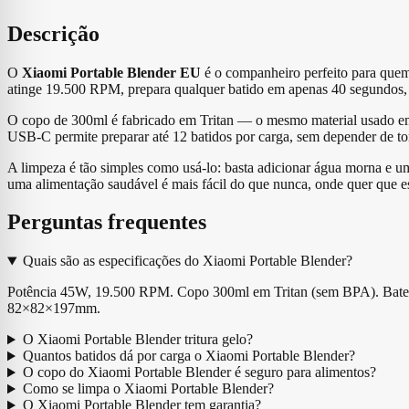
Descrição
O
Xiaomi Portable Blender EU
é o companheiro perfeito para quem
atinge 19.500 RPM, prepara qualquer batido em apenas 40 segundos, in
O copo de 300ml é fabricado em Tritan — o mesmo material usado em
USB-C permite preparar até 12 batidos por carga, sem depender de t
A limpeza é tão simples como usá-lo: basta adicionar água morna e 
uma alimentação saudável é mais fácil do que nunca, onde quer que es
Perguntas frequentes
Quais são as especificações do Xiaomi Portable Blender?
Potência 45W, 19.500 RPM. Copo 300ml em Tritan (sem BPA). Bateri
82×82×197mm.
O Xiaomi Portable Blender tritura gelo?
Quantos batidos dá por carga o Xiaomi Portable Blender?
O copo do Xiaomi Portable Blender é seguro para alimentos?
Como se limpa o Xiaomi Portable Blender?
O Xiaomi Portable Blender tem garantia?