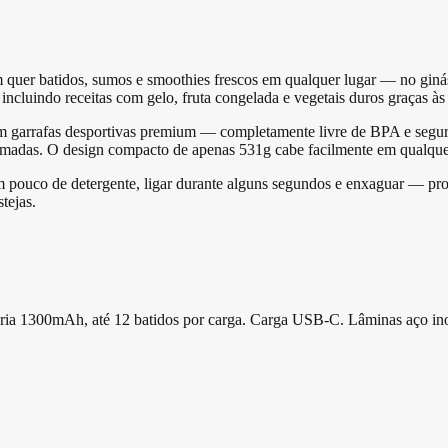
 quer batidos, sumos e smoothies frescos em qualquer lugar — no gin
cluindo receitas com gelo, fruta congelada e vegetais duros graças às
 garrafas desportivas premium — completamente livre de BPA e seguro 
omadas. O design compacto de apenas 531g cabe facilmente em qualque
um pouco de detergente, ligar durante alguns segundos e enxaguar — p
tejas.
a 1300mAh, até 12 batidos por carga. Carga USB-C. Lâminas aço ino