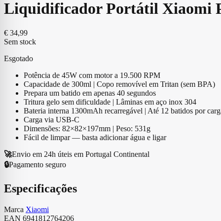
Liquidificador Portátil Xiaomi
€
34,99
Sem stock
Esgotado
Potência de 45W com motor a 19.500 RPM
Capacidade de 300ml | Copo removível em Tritan (sem BPA)
Prepara um batido em apenas 40 segundos
Tritura gelo sem dificuldade | Lâminas em aço inox 304
Bateria interna 1300mAh recarregável | Até 12 batidos por carg
Carga via USB-C
Dimensões: 82×82×197mm | Peso: 531g
Fácil de limpar — basta adicionar água e ligar
🚀
Envio em 24h úteis em Portugal Continental
🔒
Pagamento seguro
Especificações
Marca
Xiaomi
EAN
6941812764206