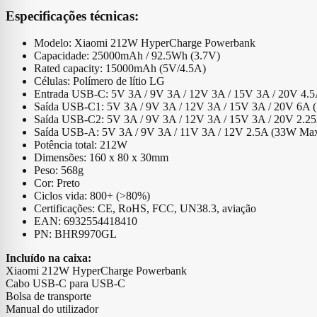
Especificações técnicas:
Modelo: Xiaomi 212W HyperCharge Powerbank
Capacidade: 25000mAh / 92.5Wh (3.7V)
Rated capacity: 15000mAh (5V/4.5A)
Células: Polímero de lítio LG
Entrada USB-C: 5V 3A / 9V 3A / 12V 3A / 15V 3A / 20V 4.
Saída USB-C1: 5V 3A / 9V 3A / 12V 3A / 15V 3A / 20V 6A
Saída USB-C2: 5V 3A / 9V 3A / 12V 3A / 15V 3A / 20V 2.
Saída USB-A: 5V 3A / 9V 3A / 11V 3A / 12V 2.5A (33W Ma
Potência total: 212W
Dimensões: 160 x 80 x 30mm
Peso: 568g
Cor: Preto
Ciclos vida: 800+ (>80%)
Certificações: CE, RoHS, FCC, UN38.3, aviação
EAN: 6932554418410
PN: BHR9970GL
Incluído na caixa:
Xiaomi 212W HyperCharge Powerbank
Cabo USB-C para USB-C
Bolsa de transporte
Manual do utilizador