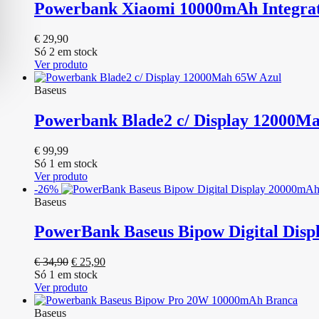
Powerbank Xiaomi 10000mAh Integrat
€
29,90
Só 2 em stock
Ver produto
Baseus
Powerbank Blade2 c/ Display 12000M
€
99,99
Só 1 em stock
Ver produto
-26%
Baseus
PowerBank Baseus Bipow Digital Dis
O
O
€
34,90
€
25,90
preço
preço
Só 1 em stock
original
atual
Ver produto
era:
é:
€ 34,90.
€ 25,90.
Baseus