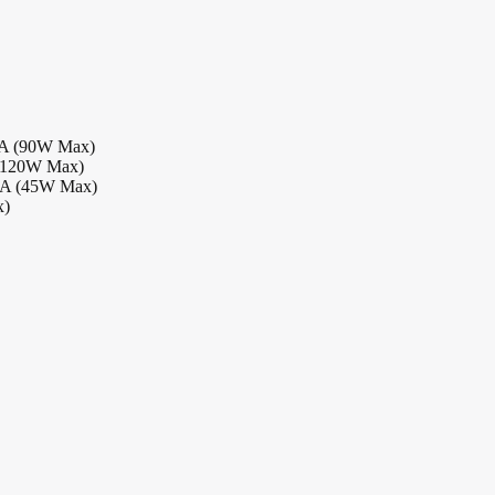
5A (90W Max)
 (120W Max)
25A (45W Max)
x)