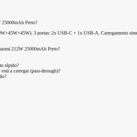
2W 25000mAh Preto?
W+45W+45W). 3 portas: 2x USB-C + 1x USB-A. Carregamento simultân
 Xiaomi 212W 25000mAh Preto?
o rápido?
tá a carregar (pass-through)?
ão?