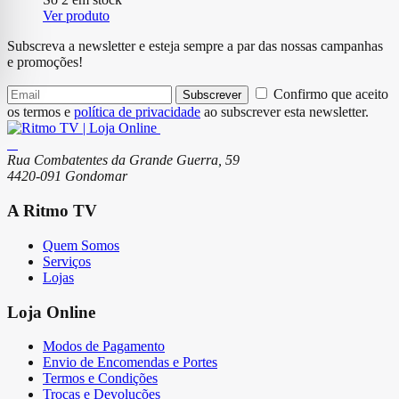
original
atual
Ver produto
era:
é:
Subscreva a newsletter e esteja sempre a par das nossas campanhas
€ 24,99.
€ 9,90.
e promoções!
Confirmo que aceito
Subscrever
os termos e
política de privacidade
ao subscrever esta newsletter.
Rua Combatentes da Grande Guerra, 59
4420-091 Gondomar
A Ritmo TV
Quem Somos
Serviços
Lojas
Loja Online
Modos de Pagamento
Envio de Encomendas e Portes
Termos e Condições
Trocas e Devoluções