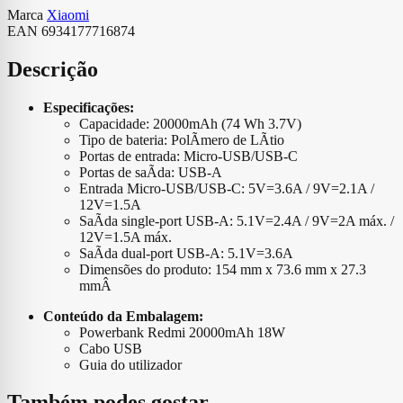
Marca
Xiaomi
EAN
6934177716874
Descrição
Especificações:
Capacidade: 20000mAh (74 Wh 3.7V)
Tipo de bateria: PolÃ­mero de LÃ­tio
Portas de entrada: Micro-USB/USB-C
Portas de saÃ­da: USB-A
Entrada Micro-USB/USB-C: 5V=3.6A / 9V=2.1A /
12V=1.5A
SaÃ­da single-port USB-A: 5.1V=2.4A / 9V=2A máx. /
12V=1.5A máx.
SaÃ­da dual-port USB-A: 5.1V=3.6A
Dimensões do produto: 154 mm x 73.6 mm x 27.3
mmÂ
Conteúdo da Embalagem:
Powerbank Redmi 20000mAh 18W
Cabo USB
Guia do utilizador
Também podes gostar