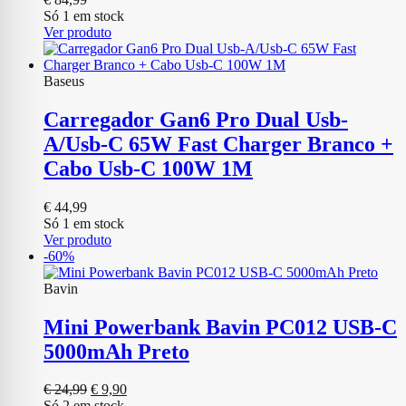
Só 1 em stock
Ver produto
Baseus
Carregador Gan6 Pro Dual Usb-
A/Usb-C 65W Fast Charger Branco +
Cabo Usb-C 100W 1M
€
44,99
Só 1 em stock
Ver produto
-60%
Bavin
Mini Powerbank Bavin PC012 USB-C
5000mAh Preto
O
O
€
24,99
€
9,90
preço
preço
Só 2 em stock