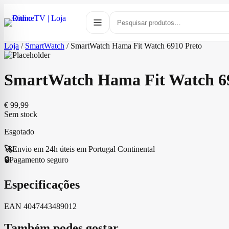
Loja
/
SmartWatch
/
SmartWatch Hama Fit Watch 6910 Preto
SmartWatch Hama Fit Watch 69
€
99,99
Sem stock
Esgotado
🚀
Envio em 24h úteis em Portugal Continental
🔒
Pagamento seguro
Especificações
EAN
4047443489012
Também podes gostar