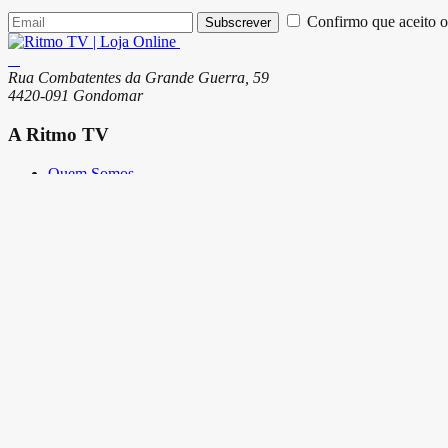
Confirmo que aceito o
Subscrever
Rua Combatentes da Grande Guerra, 59
4420-091 Gondomar
A Ritmo TV
Quem Somos
Serviços
Lojas
Loja Online
Modos de Pagamento
Envio de Encomendas e Portes
Termos e Condições
Trocas e Devoluções
Garantias e Pedido de Reparação
Livro de Reclamações
Copyright © 2026 Ritmo TV. Todos os direitos reservados.