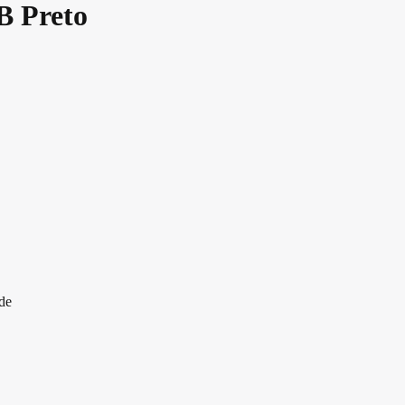
B Preto
de