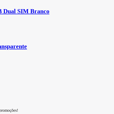
B Dual SIM Branco
ansparente
 promoções!