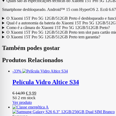
Quais são as especificações técnicas do Xiaomi 15T Pro 5G 12G
Smartphone desbloqueado. Android™ 15 com HyperOS 2. Ecrã 
O Xiaomi 15T Pro 5G 12GB/512GB Preto é desbloqueado e funcio
Qual é a autonomia da bateria do Xiaomi 15T Pro 5G 12GB/512G
Como é a câmara do Xiaomi 15T Pro 5G 12GB/512GB Preto?
O Xiaomi 15T Pro 5G 12GB/512GB Preto tem slot para cartão m
O Xiaomi 15T Pro 5G 12GB/512GB Preto tem garantia?
Também podes gostar
Produtos Relacionados
-33%
Película Vidro Altice S34
O
O
€
14,99
€
9,99
preço
preço
Só 2 em stock
original
atual
Ver produto
era:
é:
€ 14,99.
€ 9,99.