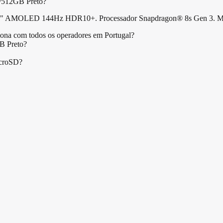
B/512GB Preto?
6.67" AMOLED 144Hz HDR10+. Processador Snapdragon® 8s Gen 3.
na com todos os operadores em Portugal?
B Preto?
icroSD?