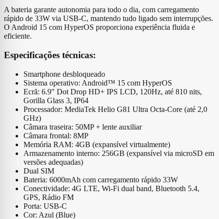
A bateria garante autonomia para todo o dia, com carregamento
rápido de 33W via USB‑C, mantendo tudo ligado sem interrupções.
O Android 15 com HyperOS proporciona experiência fluida e
eficiente.
Especificações técnicas:
Smartphone desbloqueado
Sistema operativo: Android™ 15 com HyperOS
Ecrã: 6.9″ Dot Drop HD+ IPS LCD, 120Hz, até 810 nits,
Gorilla Glass 3, IP64
Processador: MediaTek Helio G81 Ultra Octa‑Core (até 2,0
GHz)
Câmara traseira: 50MP + lente auxiliar
Câmara frontal: 8MP
Memória RAM: 4GB (expansível virtualmente)
Armazenamento interno: 256GB (expansível via microSD em
versões adequadas)
Dual SIM
Bateria: 6000mAh com carregamento rápido 33W
Conectividade: 4G LTE, Wi‑Fi dual band, Bluetooth 5.4,
GPS, Rádio FM
Porta: USB‑C
Cor: Azul (Blue)