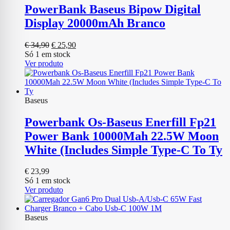
PowerBank Baseus Bipow Digital
Display 20000mAh Branco
O
O
€
34,90
€
25,90
preço
preço
Só 1 em stock
original
atual
Ver produto
era:
é:
€ 34,90.
€ 25,90.
Baseus
Powerbank Os-Baseus Enerfill Fp21
Power Bank 10000Mah 22.5W Moon
White (Includes Simple Type-C To Ty
€
23,99
Só 1 em stock
Ver produto
Baseus