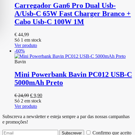
Carregador Gan6 Pro Dual Usb-
A/Usb-C 65W Fast Charger Branco +
Cabo Usb-C 100W 1M
€
44,99
Só 1 em stock
Ver produto
-60%
Bavin
Mini Powerbank Bavin PC012 USB-C
5000mAh Preto
O
O
€
24,99
€
9,90
preço
preço
Só 2 em stock
original
atual
Ver produto
era:
é:
Subscreva a newsletter e esteja sempre a par das nossas campanhas
€ 24,99.
€ 9,90.
e promoções!
Confirmo que aceito
Subscrever